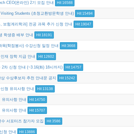
h CEO(온라인) 2기 모집 안내
Hit 16588
 & Visiting Students (초청교환방문학생 안내)
Hit 15494
부, 보험계리학과] 전공 과목 추가 신청 안내
Hit 19047
원생 학생증 배부 안내
Hit 18191
교과목(학점봉사) 수강신청 일정 안내
Hit 3668
실용인재 장학 지급 안내
Hit 12602
2차 신청 안내 (~3.16(화) 18시까지)
Hit 14757
산상 수상후보자 추천 안내문 공지
Hit 15242
수강신청 유의사항 안내
Hit 13138
신청 유의사항 안내
Hit 14750
신청 유의사항 안내
Hit 15707
어연수 서포터즈 참가자 모집
Hit 3586
강신청 안내
Hit 13886