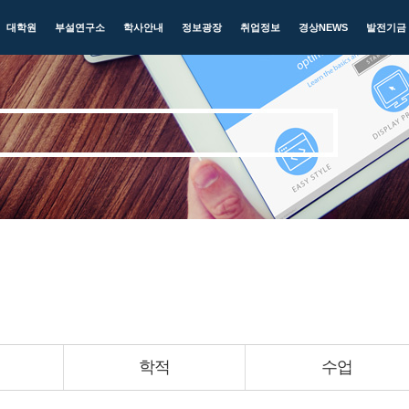
대학원
부설연구소
학사안내
정보광장
취업정보
경상NEWS
발전기금
학적
수업