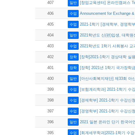
407
[창업교육센터] 온라인캠퍼스 Tec
일반
406
Announcement for Exchange
수업
405
2021-1학기 [경제학부, 경영학
수업
404
2021학년도 신(편)입생, 대학
일반
403
2021학년도 1학기 사회봉사 
수업
402
[장학]2021-1학기 경상대학 
장학
401
[장학] 2021년 1학기 국가장학금 
장학
400
[아산사회복지재단] 제33회 아
일반
399
[보험계리학과] 2021-1학기 
수업
398
[경제학부] 2021-1학기 수강
수업
397
[경영학부] 2021-1학기 수강
수업
396
2021 일본 온라인 단기 한국
일반
395
[회계세무학과]2021-1학기 수
수업