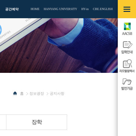
빠른메뉴
열기/
공간예약
HOME
HANYANG UNIVERSITY
HY-in
CBE.ENGLISH
닫기
AACSB
입학안내
리모델링백
발전기금
홈
정보광장
공지사항
사이드
사이드
메뉴
메뉴
열기/
열기/
닫기
닫기
장학