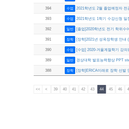
394
2021학년도 2월 졸업예정자 
수업
393
2021학년도 1학기 수강신청 일
수업
392
[졸업]2020학년도 전기 학위수여
일반
391
[장학]2021년 성옥장학생 안내 (
장학
390
[수업] 2020-겨울계절학기 강
수업
389
경상대학 발표능력향상 PPT ste
일반
388
[장학]ERICA미래로 장학 선발 안
장학
<<
<
39
40
41
42
43
44
45
46