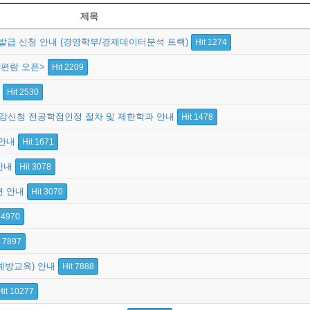
제목
 발급 신청 안내 (경영학부/경제데이터분석 트랙)
Hit 1274
강편람 오픈>
Hit 2209
>
Hit 2530
교차수강신청 전공학점인정 절차 및 제한학과 안내
Hit 1478
 안내
Hit 1671
 안내
Hit 3078
련 안내
Hit 3070
t 4970
t 7897
력예방교육) 안내
Hit 7888
Hit 10277