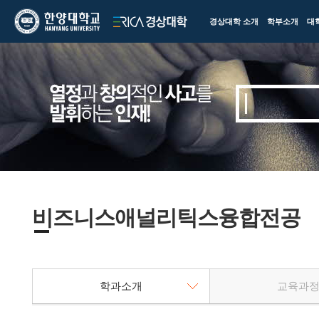
한양대학교
한양대학교
경상대학 소개
학부소개
대
ERICA
경상대학
비즈니스애널리틱스융합전공
학과소개
교육과