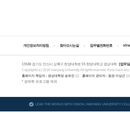
개인정보처리방침
찾아오시는길
업무별전화번호
HY-
15588 경기도 안산시 상록구 한양대학로 55 한양대학교 경상대학
[업무담
Copyrights (c) 2016 Hanyang University. All rights reserved. If you have any
홈페이지 책임자 : 경상대학장 송유진
홈페이지 관리자 : 팀장 이상근
AACSB
* 경제학 프로그램 제외
바로가기
LEAD THE WORLD WITH VISION, HANYANG UNIVERSITY CO