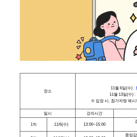
11
월
6
일
(
수
) :
장소
11
월
13
일
(
수
) :
※
입장 시
,
참가자명 예시
일시
강의시간
1
차
11/6(
수
)
13:00~15:00
중앙감