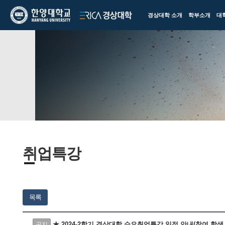
한양대학교
한양대학교
경상대학 소개
학부소개
대
ERICA
경상대학
취업특강
목록
★ 2024-2학기 경상대학 수요취업특강 일정 안내(참여 학생
공지