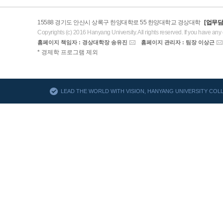
15588 경기도 안산시 상록구 한양대학로 55 한양대학교 경상대학
[업무담
Copyrights (c) 2016 Hanyang University. All rights reserved. If you have any
홈페이지 책임자 : 경상대학장 송유진
홈페이지 관리자 : 팀장 이상근
AACSB
* 경제학 프로그램 제외
바로가기
LEAD THE WORLD WITH VISION, HANYANG UNIVERSITY CO