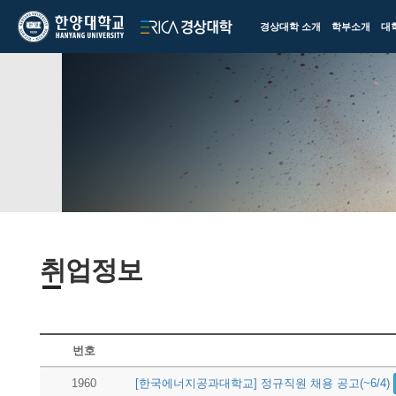
한양대학교
한양대학교
경상대학 소개
학부소개
대
ERICA
경상대학
취업정보
번호
게시판
1960
[한국에너지공과대학교] 정규직원 채용 공고(~6/4)