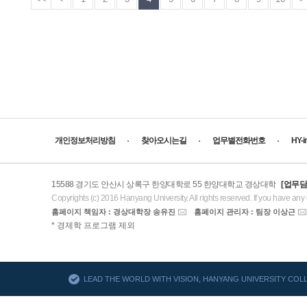
개인정보처리방침
찾아오시는길
업무별전화번호
HY-
15588 경기도 안산시 상록구 한양대학로 55 한양대학교 경상대학
[업무담
Copyrights (c) 2016 Hanyang University. All rights reserved. If you have any
홈페이지 책임자 : 경상대학장 송유진
홈페이지 관리자 : 팀장 이상근
AACSB
* 경제학 프로그램 제외
바로가기
LEAD THE WORLD WITH VISION, HANYANG UNIVERSITY CO