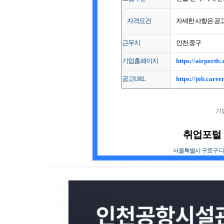
자격요건
자세한 사항은 공
근무지
인천 중구
기업홈페이지
https://airportfc.
공고URL
https://job.care
기
취업포털
서울특별시 구로구 디지털