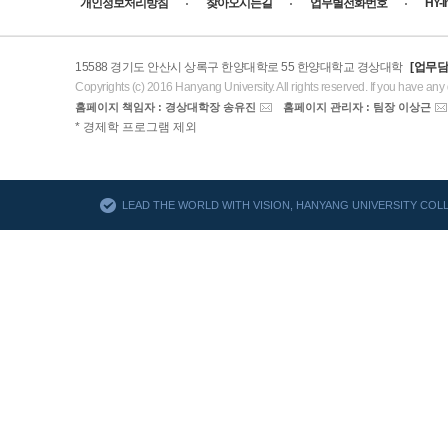
개인정보처리방침
찾아오시는길
업무별전화번호
HY-
15588 경기도 안산시 상록구 한양대학로 55 한양대학교 경상대학
[업무담
Copyrights (c) 2016 Hanyang University. All rights reserved. If you have any
홈페이지 책임자 : 경상대학장 송유진
홈페이지 관리자 : 팀장 이상근
AACSB
* 경제학 프로그램 제외
바로가기
LEAD THE WORLD WITH VISION, HANYANG UNIVERSITY CO