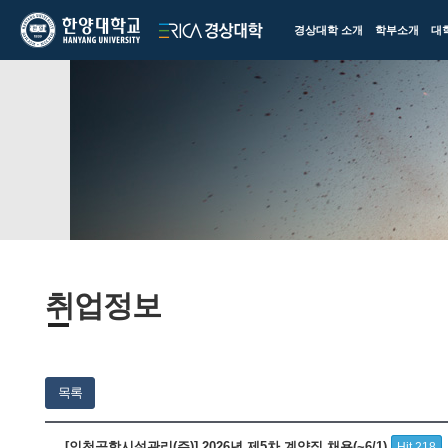
한양대학교
한양대학교
경상대학 소개
학부소개
대
ERICA
경상대학
취업정보
목록
[인천공항시설관리(주)] 2026년 제5차 계약직 채용(~6/1)
Hit 218