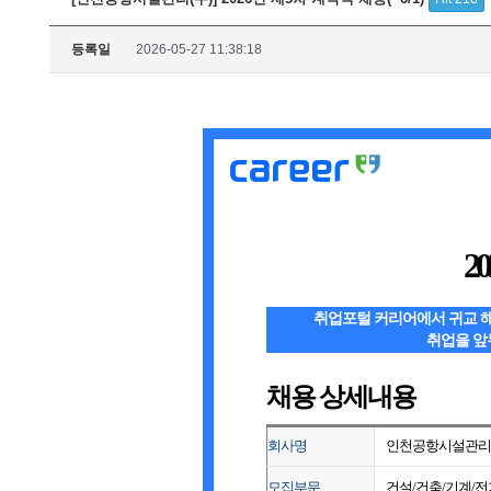
등록일
2026-05-27 11:38:18
2
취업포털 커리어에서 귀교 
취업을 앞
채용 상세내용
회사명
인천공항시설관리(
모집부문
건설/건축/기계/전