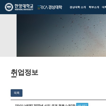
한양대학교
한양대학교
경상대학 소개
학부소개
대
ERICA
경상대학
취업정보
목록
[라이나생명] 2025년 신입 공개 채용 (~9/19)
Hit 497