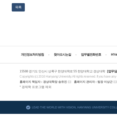
목록
개인정보처리방침
찾아오시는길
업무별전화번호
HY-
15588 경기도 안산시 상록구 한양대학로 55 한양대학교 경상대학
[업무담
Copyrights (c) 2016 Hanyang University. All rights reserved. If you have any
홈페이지 책임자 : 경상대학장 송유진
홈페이지 관리자 : 팀장 이상근
AACSB
* 경제학 프로그램 제외
바로가기
LEAD THE WORLD WITH VISION, HANYANG UNIVERSITY CO