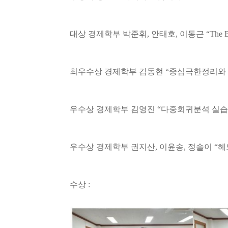
대상 경제학부 박준휘
,
안태호
,
이동근
“The B
최우수상 경제학부 김동현
“
중심극한정리와
우수상 경제학부 김영진
“
다중회귀분석 실습
우수상 경제학부 권지산
,
이윤송
,
정솔이
“
헤
수상
: