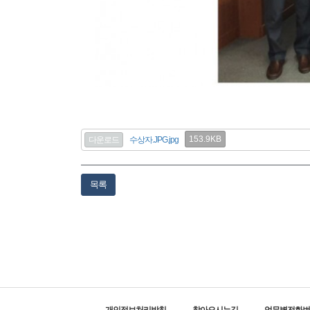
153.9KB
다운로드
수상자.JPG.jpg
목록