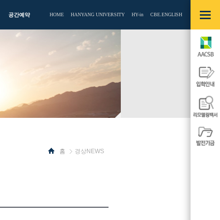
빠른메뉴
열기/
공간예약
HOME
HANYANG UNIVERSITY
HY-in
CBE.ENGLISH
닫기
AACSB
입학안내
리모델링백
발전기금
홈
경상NEWS
사이드
메뉴
열기/
닫기