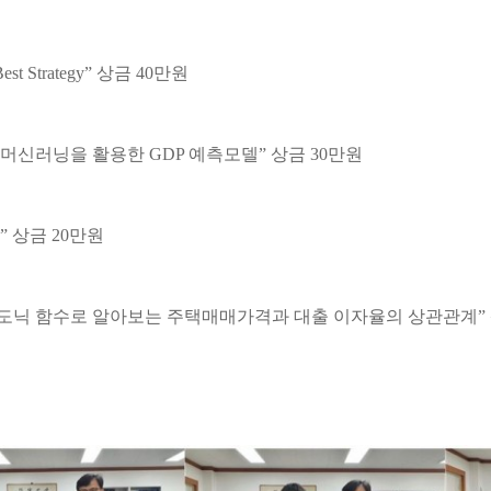
est Strategy”
상금
40
만원
 머신러닝을 활용한
GDP
예측모델
”
상금
30
만원
”
상금
20
만원
도닉 함수로 알아보는 주택매매가격과 대출 이자율의 상관관계
”