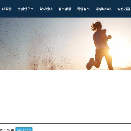
대학원
부설연구소
학사안내
정보광장
취업정보
경상NEWS
발전기금
대회” 개최
Hit 3420