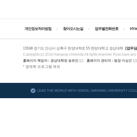
개인정보처리방침
찾아오시는길
업무별전화번호
HY-
15588 경기도 안산시 상록구 한양대학로 55 한양대학교 경상대학
[업무담
Copyrights (c) 2016 Hanyang University. All rights reserved. If you have any
홈페이지 책임자 : 경상대학장 송유진
홈페이지 관리자 : 팀장 이상근
AACSB
* 경제학 프로그램 제외
바로가기
LEAD THE WORLD WITH VISION, HANYANG UNIVERSITY CO