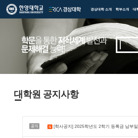
한양대학교
한양대학교
경상대학 소개
학부소개
대
ERICA
경상대학
대학원 공지사항
공지
[학사공지] 2025학년도 2학기 등록금 납부
새 글