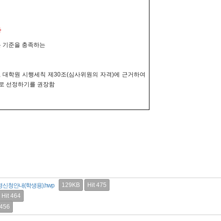
자
 기준을 충족하는
,
대학원 시행세칙 제
30
조
(
심사위원의 자격
)
에 근거하여
로 선정하기를 권장함
129KB
Hit 475
경신청안내(학생용).hwp
Hit 464
 456