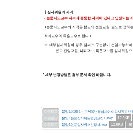
❙
심사위원의 자격
-
논문지도교수 자격과 동등한 자격이 있다고 인정되는 
(
논문지도교수의 자격은 본교의 전임교원
,
별도로 정하는
석좌교수와 특훈교수로 한다
.)
※
내부심사위원의 경우 캠퍼스 구분없이 선임가능하며
본교 전임교원
,
석좌교수
,
특훈교수를 심사위원으
* 세부 변경방법은 첨부 문서 확인 바랍니다.
다운로드
붙임1.2020-1 논문제목변경심사취소 심사위원 변
12.3KB
다운로드
붙임3.논문심사위원변경신청서.hwp
12.8KB
Hit
다운로드
붙임4.논문심사취소신청서.hwp