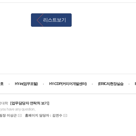
리스트보기
호
HY-in(업무포털)
HY-CDP(커리어개발센터)
(ERICA)현장실습
경상대학
[업무담당자 연락처 보기]
f you have any question,
 팀장 이상근
홈페이지 담당자 : 김연수