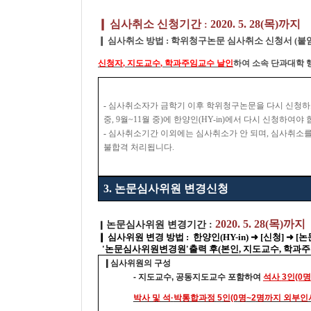
❙
심사취소 신청기간
2020. 5. 28(
목)까지
:
❙
심사취소 방법
:
학위청구논문 심사취소 신청서
(붙
신청자
,
지도교수
,
학과주임교수 날인
하여 소속 단과대학 
-
심사취소자가 금학기 이후 학위청구논문을 다시 신청하
중
, 9
월
~11
월 중
)
에 한양인
(HY-in)
에서 다시 신청하여야 
-
심사취소기간 이외에는 심사취소가 안 되며
,
심사취소를
불합격 처리됩니다
.
3.
논문심사위원 변경신청
2020. 5. 28(
목)까지
논문심사위원 변경기간
:
❙
❙
심사위원 변경 방법
:
한양인
(HY-in)
➜
[
신청
]
➜
[
논
'논문심사위원변경원'출력 후(본인, 지도교수, 학과주
❙
심사위원의 구성
-
지도교수
,
공동지도교수 포함하여
석사
3
인
(0
명
박사 및 석
·
박통합과정
5
인
(0
명
~2
명까지 외부인