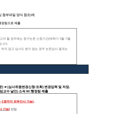
임 첨부파일 양식 참조)에
행정팀으로 제출
고자 할 경우에는 청구논문 신청기간
(
매학기
3
월
~5
월
합니다
.
 하지 않고 심사도 받지 않는 경우 논문심사 결과는
문
]
➜ [심사위원
변경신청/조회] 변경입력 및 저장,
임교수 날인) 소속 RC행정팀 제출
~1
명까지 외부인사 가능
),
사 가능
)
선임