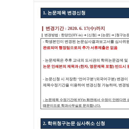
1. 논문제목 변경신청
❙
변경기간
2020. 6. 17(
수)까지
:
❙
변경방법
:
한양인
(HY-in)
➜
[
신청
]
➜
[
논문
]
➜
[
청구논
-
학생본인이 변경된 논문심사결과보고서를 심사위원
완료되며
행정팀으로의 추가 서류제출은 없음
-
논문제목은 추후 교내외 도서관의 학위논문검색 및
논문 인쇄본의 제목과
(
한자
,
영문제목 포함
)
반드시 
-
논문신청 시 저장한
‘
언어구분
’(
외국어구분
)
변경이
제목수정기간을 이용하여 변경신청 가능하며
,
변경방
-
논문제목 수정기간에
HYin
화면에서 수정이 안된다면 
때문이므로 학과사무실로 문의합니다
.
2.
학위청구논문 심사취소 신청