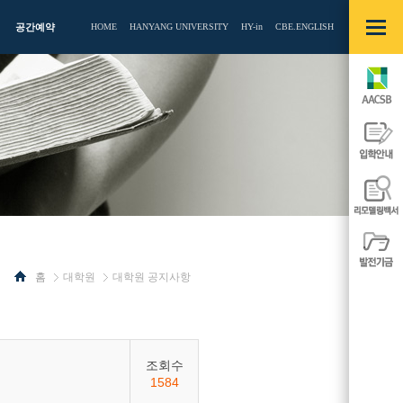
빠른메뉴
열기/
공간예약
HOME
HANYANG UNIVERSITY
HY-in
CBE.ENGLISH
닫기
AACSB
입학안내
리모델링백
발전기금
홈
대학원
대학원 공지사항
사이드
사이드
메뉴
메뉴
열기/
열기/
닫기
닫기
조회수
1584