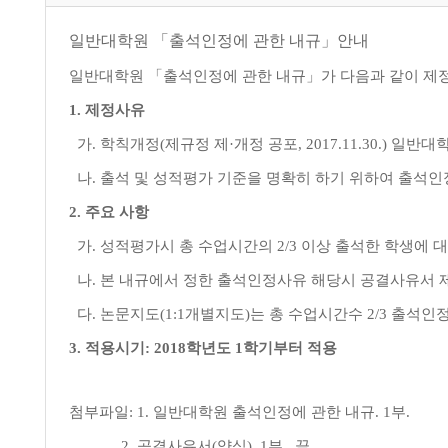
일반대학원
「
출석인정에 관한 내규
」안내
일반대학원
「
출석인정에 관한 내규
」
가 다음과 같이 
1.
제정사유
가
.
학칙개정
(
제규정 제
·
개정 공포
, 2017.11.30.)
일반대학
나
.
출석 및 성적평가 기준을 명확히 하기 위하여 출석인
2.
주요 사항
가
.
성적평가시 총 수업시간의
2/3
이상 출석한 학생에 
나
.
본 내규에서 정한 출석인정사유 해당시 공결사유서 
다
.
논문지도
(1:1
개별지도
)
는 총 수업시간수
2/3
출석인정
3.
적용시기
: 2018
학년도
1
학기부터 적용
첨부파일: 1.
일반대학원 출석인정에 관한 내규
. 1
부
.
2.
공결사유서
(
양식
). 1
부
.
끝
.