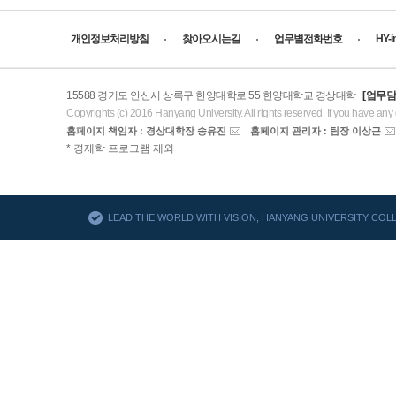
개인정보처리방침
찾아오시는길
업무별전화번호
HY-
15588 경기도 안산시 상록구 한양대학로 55 한양대학교 경상대학
[업무담
Copyrights (c) 2016 Hanyang University. All rights reserved. If you have any
홈페이지 책임자 : 경상대학장 송유진
홈페이지 관리자 : 팀장 이상근
AACSB
* 경제학 프로그램 제외
바로가기
LEAD THE WORLD WITH VISION, HANYANG UNIVERSITY CO