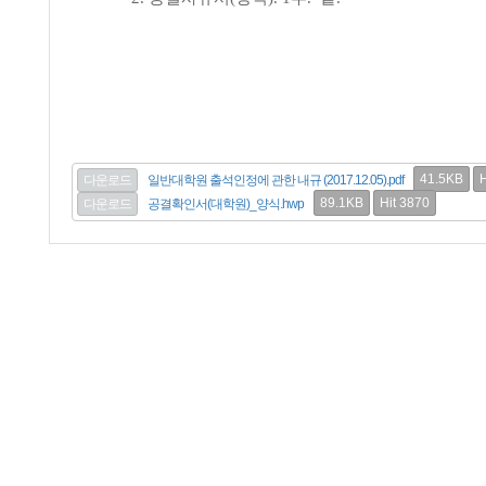
41.5KB
H
다운로드
일반대학원 출석인정에 관한 내규 (2017.12.05).pdf
89.1KB
Hit 3870
다운로드
공결확인서(대학원)_양식.hwp