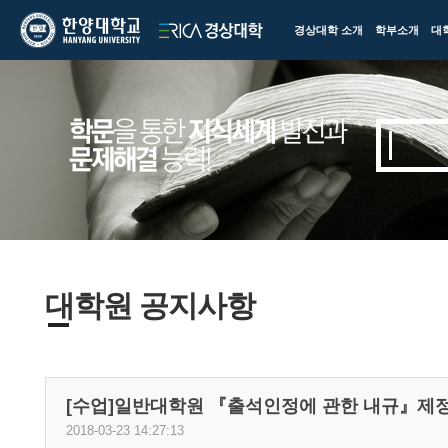
한양대학교
한양대학교
경상대학 소개
학부소개
대
ERICA
경상대학
대학원 공지사항
[수업]일반대학원 『출석인정에 관한 내규』제
2018-03-23 14:27:13