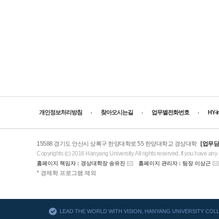
개인정보처리방침
찾아오시는길
업무별전화번호
HY-
15588 경기도 안산시 상록구 한양대학로 55 한양대학교 경상대학
[업무담
Copyrights (c) 2016 Hanyang University. All rights reserved. If you have any
홈페이지 책임자 : 경상대학장 송유진
홈페이지 관리자 : 팀장 이상근
AACSB
* 경제학 프로그램 제외
바로가기
LEAD THE WORLD WITH VISION, HANYANG UNIVERSITY CO