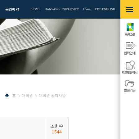
빠른메뉴
열기/
공간예약
HOME
HANYANG UNIVERSITY
HY-in
CBE.ENGLISH
닫기
AACSB
입학안내
리모델링백
발전기금
홈
대학원
대학원 공지사항
사이드
사이드
메뉴
메뉴
열기/
열기/
닫기
닫기
조회수
1544