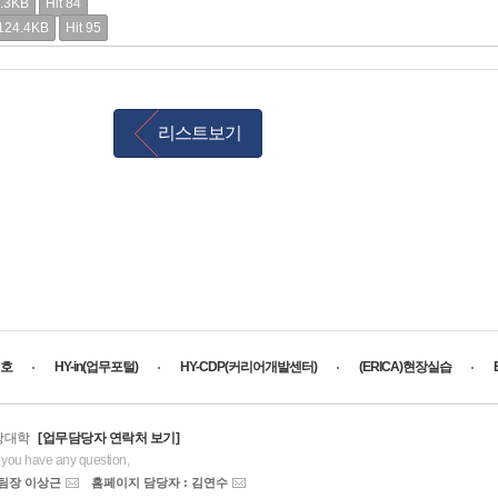
.3KB
Hit 84
124.4KB
Hit 95
리스트보기
호
HY-in(업무포털)
HY-CDP(커리어개발센터)
(ERICA)현장실습
경상대학
[업무담당자 연락처 보기]
f you have any question,
 팀장 이상근
홈페이지 담당자 : 김연수