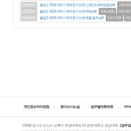
294.4K
다운로드
붙임1. 2026-1학기 학위청구논문 신청안내(학생용).pdf
148.1KB
Hit 146
다운로드
붙임2. 2026-1학기 학위청구논문 FAQ.pdf
132.1KB
Hit
다운로드
붙임3. 2026-1학기 학위청구논문제출 절차.pdf
개인정보처리방침
찾아오시는길
업무별전화번호
HY-
15588 경기도 안산시 상록구 한양대학로 55 한양대학교 경상대학
[업무담