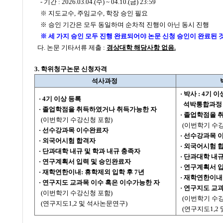
-
기간 : 2026.03.04.(수) ~ 04.10.(금) 23:59
※ 지도교수, 주임교수, 학장 승인 필요
※ 승인 기간은 모두 동일하며 순차적 진행이 아닌 동시 진행
※ 세 가지 승인 모두 진행 완료되어야 논문 신청 승인이 완료된 
다. 논문 기타서류 제출
:
경상대학 해당사항 없음.
3.
학위청구논문 신청자격
석사과정
·
박사 : 4기 이
·
4기 이상 등록
석박통합과정 :
·
졸업학점을 취득하였거나 취득가능한 자
·
졸업학점을 
-
(이번학기 수강신청 포함)
-
(이번학기 수
·
선수강과목 이수완료자
·
선수강과목 
·
외국어시험 합격자
·
외국어시험 
·
단과대학 내규 및 학과 내규 충족자
·
단과대학 내규
·
연구계획서 입력 및 승인완료자
·
연구계획서 입
·
재학연한이내: 휴학제외 입학 후 7년
·
재학연한이내:
·
연구지도 교과목 이수 혹은 이수가능한 자
·
연구지도 교과
-
(이번학기 수강신청 포함)
-
(이번학기 수
-
(연구지도1,2 및 석사논문연구)
-
(연구지도1,2 