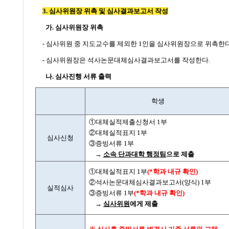
3. 심사위원장 위촉 및 심사결과보고서 작성
가. 심사위원장 위촉
-
심사위원 중
지도교수를 제외한
1
인을 심사위원장
으로 위촉한다
-
심사위원장은
석사논문대체심사결과보고서
를 작성한다.
나. 심사진행 서류 출력​
학생
①
대체실적제출신청서
1
부
②
대체실적표지
1
부
심사신청
③
증빙서류
1
부
→
소속 단과대학 행정팀
으로 제출
①
대체실적표지
1
부
(*
학과 내규 확인
)
②
석사논문대체심사결과보고서
(
양식
) 1
부
실적심사
③
증빙서류
1
부
(*
학과 내규 확인
)
→
심사위원
에게 제출