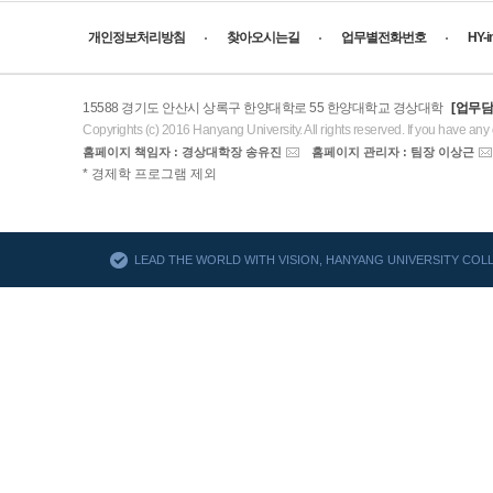
개인정보처리방침
찾아오시는길
업무별전화번호
HY-
15588 경기도 안산시 상록구 한양대학로 55 한양대학교 경상대학
[업무담
Copyrights (c) 2016 Hanyang University. All rights reserved. If you have any
홈페이지 책임자 : 경상대학장 송유진
홈페이지 관리자 : 팀장 이상근
AACSB
* 경제학 프로그램 제외
바로가기
LEAD THE WORLD WITH VISION, HANYANG UNIVERSITY CO