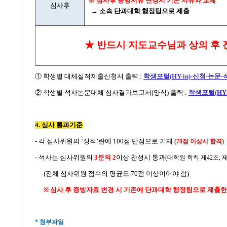
※
심사후 증빙서류 변경시 기존 서류와 교체
심사후
→
소속 단과대학 행정팀
으로 제출
★ 반드시 지도교수님과 상의 후
①
학생별 대체실적제출신청서 출력 :
학생포털
(HY-in)-
신청
-
논문
-
②
학생별 석사논문대체 심사결과보고서
(
양식
)
출력 :
학생포털
(HY-
4. 심사 통과기준
-
각 심사위원의
‘
성적
’
란에
100
점 만점으로 기재
(
70
점 이상시 합격
)
-
석사는 심사위원의
3
분의
2
이상 찬성시 통과
(
대학원 학칙 제
42
조
,
(
전체 심사위원 점수의 평균도
70
점 이상이어야 함
)
심사 후 증빙자료 변경 시 기존에 단과대학 행정팀으로 제출
※
* 첨부파일