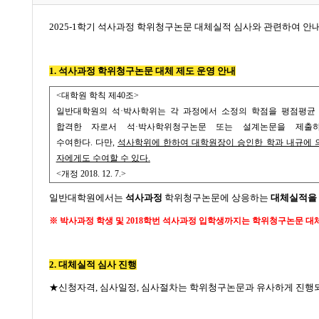
2025-1학기 석사과정 학위청구논문 대체실적 심사와 관련하여 안
1. 석사과정 학위청구논문 대체 제도 운영 안내
<
대학원 학칙 제
40
조
>
일반대학원의 석
·
박사학위는 각 과정에서 소정의 학점을 평점평
합격한 자로서 석
·
박사학위청구논문 또는 설계논문을 제출
수여한다
.
다만
,
석사학위에 한하여 대학원장이 승인한 학과 내규에
자에게도 수여할 수 있다
.
<
개정
2018. 12. 7.>
일반대학원에서는
석사과정
학위청구논문에 상응하는
대체실적을 
※
박사과정 학생 및
2018
학번 석사과정 입학생까지는 학위청구논문 대
2. 대체실적 심사 진행
★
신청자격
,
심사일정
,
심사절차는 학위청구논문과 유사하게 진행