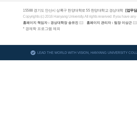
15588 경기도 안산시 상록구 한양대학로 55 한양대학교 경상대학
[업무담
Copyrights (c) 2016 Hanyang University. All rights reserved. If you have any
홈페이지 책임자 : 경상대학장 송유진
홈페이지 관리자 : 팀장 이상근
AACSB
* 경제학 프로그램 제외
바로가기
LEAD THE WORLD WITH VISION, HANYANG UNIVERSITY CO