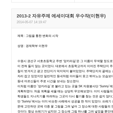
2013-2 자유주제 에세이대회 우수작(이현우)
2014-05-07 14:19:47
제목 : 그림을 통한 변화의 시작
성명 : 경제학부 이현우
수원시 권선구 서호초등학교 주변 ‘앙카라길’은 그 이름이 무색할 정도로
이 전혀 들지 않는 곳이었다. 대로에서 초등학교까지 이어진 주택단지 
칠이 벗겨지고 광고 전단지가 덕지덕지 붙어있었다. 주택단지의 끝에는
자리 잡고 있었지만 일반적인 동네처럼 아이들이 웃고 뛰어노는 모습보
동네 어르신들이 주로 시간을 보내는 장소였다.
이처럼 이름만 `앙카라길`로 불리고 있는 곳을 SK 자원봉사단 ‘Sunny`
계획하였다. 처음 계획을 세울 때는 상당히 무모해보였다. 이미 사람들의
학생들도 지나치기를 꺼려하는 그곳이 다시 활기를 찾는 것은 쉽지 않다
만 ’Sunny`에서는 이미 비슷한 사례에서 성공을 한 적이 있었다. 쓰레기
문에 고민하던 곳에 각종 꽃 그림을 그려 넣어 그 장소에 대한 사람들의 
것이다. 항상 쓰레기가 넘치던 그 장소에 그림 하나를 그려 넣었을 뿐인데