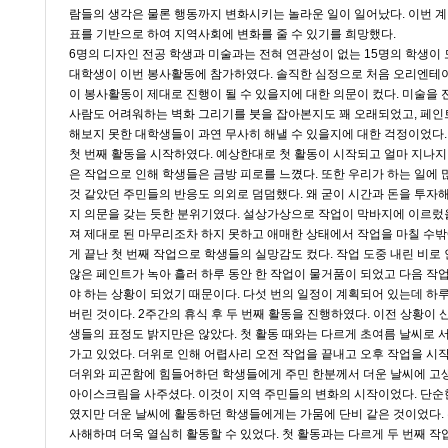
람들의 생각은 물론 행동까지 변화시키는 놀라운 일이 일어났다. 이번 계
표를 기반으로 하여 지역사회에 변화를 줄 수 있기를 희망했다.
6명의 디자인 전공 학생과 미술과는 전혀 연관성이 없는 15명의 학생이 
대학생이 이번 봉사활동에 참가하였다. 솔직한 심정으로 처음 오리엔테이
이 봉사활동이 제대로 진행이 될 수 있을지에 대한 의문이 컸다. 미술을
사람도 어려워하는 벽화 그리기를 붓을 잡아본지도 꽤 오래되었고, 페인
해보지 못한 대학생들이 과연 무사히 해낼 수 있을지에 대한 걱정이었다.
첫 번째 활동을 시작하였다. 예상한대로 첫 활동이 시작되고 얼마 지나지
은 작업으로 인해 학생들은 금방 피로를 느꼈다. 또한 우리가 하는 일에 
것 같았던 주민들의 반응도 의외로 덤덤했다. 왜 굳이 시간과 돈을 투자
지 의문을 갖는 듯한 분위기였다. 설상가상으로 작업이 막바지에 이르렀
져 제대로 된 마무리조차 하지 못하고 애매한 상태에서 작업을 마칠 수밖
게 끝난 첫 번째 작업으로 학생들의 실망감도 컸다. 작업 도중 내린 비로
않은 페인트가 녹아 흘러 하루 동안 한 작업이 물거품이 되었고 다음 작업
야 하는 상황이 되었기 때문이다. 다섯 번의 일정이 계획되어 있는데 하
버린 것이다. 2주간의 휴식 후 두 번째 활동을 진행하였다. 이전 상황이 
생들의 표정도 밝지만은 않았다. 첫 활동 때와는 다르게 초여름 날씨로 
가고 있었다. 더위로 인해 어렵사리 오전 작업을 끝내고 오후 작업을 시작
더위와 피곤함에 힘들어하던 학생들에게 주민 한분께서 더운 날씨에 고
아이스크림을 사주셨다. 이것이 지역 주민들의 변화의 시작이었다. 단순
였지만 더운 날씨에 활동하던 학생들에게는 가뭄에 단비 같은 것이었다.
사해하며 더욱 열심히 활동할 수 있었다. 첫 활동과는 다르게 두 번째 작