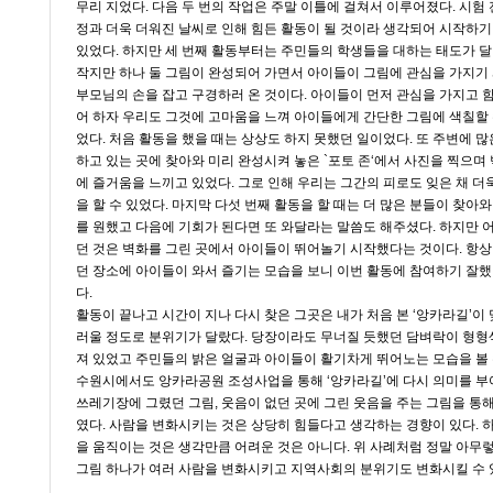
무리 지었다. 다음 두 번의 작업은 주말 이틀에 걸쳐서 이루어졌다. 시험
정과 더욱 더워진 날씨로 인해 힘든 활동이 될 것이라 생각되어 시작하기
있었다. 하지만 세 번째 활동부터는 주민들의 학생들을 대하는 태도가 
작지만 하나 둘 그림이 완성되어 가면서 아이들이 그림에 관심을 가지기
부모님의 손을 잡고 구경하러 온 것이다. 아이들이 먼저 관심을 가지고 
어 하자 우리도 그것에 고마움을 느껴 아이들에게 간단한 그림에 색칠할 
었다. 처음 활동을 했을 때는 상상도 하지 못했던 일이었다. 또 주변에 
하고 있는 곳에 찾아와 미리 완성시켜 놓은 `포토 존‘에서 사진을 찍으며
에 즐거움을 느끼고 있었다. 그로 인해 우리는 그간의 피로도 잊은 채 더
을 할 수 있었다. 마지막 다섯 번째 활동을 할 때는 더 많은 분들이 찾아
를 원했고 다음에 기회가 된다면 또 와달라는 말씀도 해주셨다. 하지만 
던 것은 벽화를 그린 곳에서 아이들이 뛰어놀기 시작했다는 것이다. 항
던 장소에 아이들이 와서 즐기는 모습을 보니 이번 활동에 참여하기 잘
다.
활동이 끝나고 시간이 지나 다시 찾은 그곳은 내가 처음 본 ‘앙카라길’이
러울 정도로 분위기가 달랐다. 당장이라도 무너질 듯했던 담벼락이 형형
져 있었고 주민들의 밝은 얼굴과 아이들이 활기차게 뛰어노는 모습을 볼 
수원시에서도 앙카라공원 조성사업을 통해 ‘앙카라길’에 다시 의미를 부
쓰레기장에 그렸던 그림, 웃음이 없던 곳에 그린 웃음을 주는 그림을 통
였다. 사람을 변화시키는 것은 상당히 힘들다고 생각하는 경향이 있다. 
을 움직이는 것은 생각만큼 어려운 것은 아니다. 위 사례처럼 정말 아무
그림 하나가 여러 사람을 변화시키고 지역사회의 분위기도 변화시킬 수 