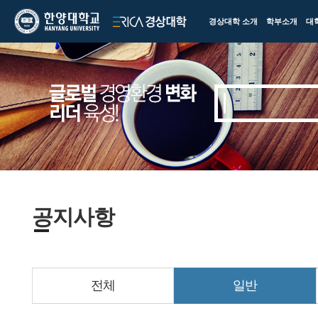
한양대학교
한양대학교
경상대학 소개
학부소개
대
ERICA
경상대학
공지사항
전체
일반