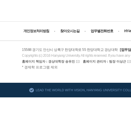
개인정보처리방침
찾아오시는길
업무별전화번호
HY-
15588 경기도 안산시 상록구 한양대학로 55 한양대학교 경상대학
[업무담
Copyrights (c) 2016 Hanyang University. All rights reserved. If you have any
홈페이지 책임자 : 경상대학장 송유진
홈페이지 관리자 : 팀장 이상근
AACSB
* 경제학 프로그램 제외
바로가기
LEAD THE WORLD WITH VISION, HANYANG UNIVERSITY CO