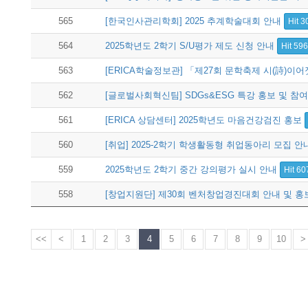
565
[한국인사관리학회] 2025 추계학술대회 안내
Hit 3
564
2025학년도 2학기 S/U평가 제도 신청 안내
Hit 59
563
[ERICA학술정보관] 「제27회 문학축제 시(詩)이
562
[글로벌사회혁신팀] SDGs&ESG 특강 홍보 및 참
561
[ERICA 상담센터] 2025학년도 마음건강검진 홍보
560
[취업] 2025-2학기 학생활동형 취업동아리 모집 안내(~
559
2025학년도 2학기 중간 강의평가 실시 안내
Hit 60
558
[창업지원단] 제30회 벤처창업경진대회 안내 및 
<<
<
1
2
3
4
5
6
7
8
9
10
>