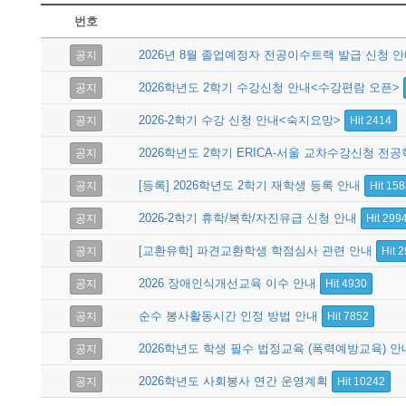
번호
게시판
2026년 8월 졸업예정자 전공이수트랙 발급 신청 
공지
2026학년도 2학기 수강신청 안내<수강편람 오픈>
공지
2026-2학기 수강 신청 안내<숙지요망>
공지
Hit 2414
2026학년도 2학기 ERICA-서울 교차수강신청 
공지
[등록] 2026학년도 2학기 재학생 등록 안내
공지
Hit 15
2026-2학기 휴학/복학/자진유급 신청 안내
공지
Hit 299
[교환유학] 파견교환학생 학점심사 관련 안내
공지
Hit 
2026 장애인식개선교육 이수 안내
공지
Hit 4930
순수 봉사활동시간 인정 방법 안내
공지
Hit 7852
2026학년도 학생 필수 법정교육 (폭력예방교육) 
공지
2026학년도 사회봉사 연간 운영계획
공지
Hit 10242