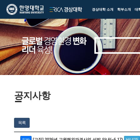
한양대학교
한양대학교
경상대학 소개
학부소개
대
ERICA
경상대학
공지사항
목록
[교직] 2026년 교원해외파견사업 선발 안내(~6.17)
일반
Hit 425