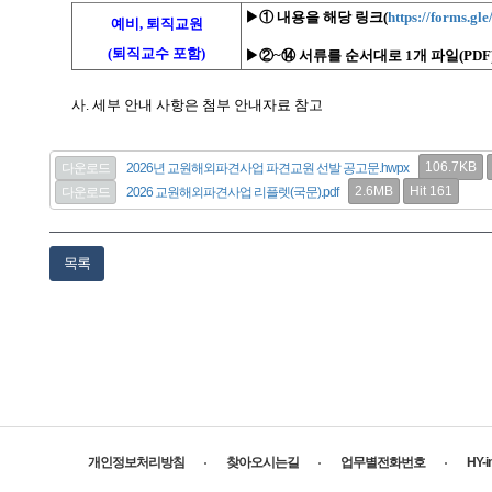
▶
①
내용을 해당 링크(
https://forms.
예비, 퇴직교원
(퇴직교수 포함)
▶
②~⑭
서류를 순서대로 1개 파일(PD
사. 세부 안내 사항은 첨부 안내자료 참고
106.7KB
다운로드
2026년 교원해외파견사업 파견교원 선발 공고문.hwpx
2.6MB
Hit 161
다운로드
2026 교원해외파견사업 리플렛(국문).pdf
목록
개인정보처리방침
찾아오시는길
업무별전화번호
HY-