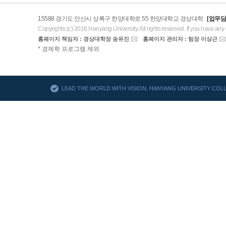
15588 경기도 안산시 상록구 한양대학로 55 한양대학교 경상대학
[업무담
Copyrights (c) 2016 Hanyang University. All rights reserved. If you have any
홈페이지 책임자 : 경상대학장 송유진
홈페이지 관리자 : 팀장 이상근
AACSB
* 경제학 프로그램 제외
바로가기
LEAD THE WORLD WITH VISION, HANYANG UNIVERSITY CO