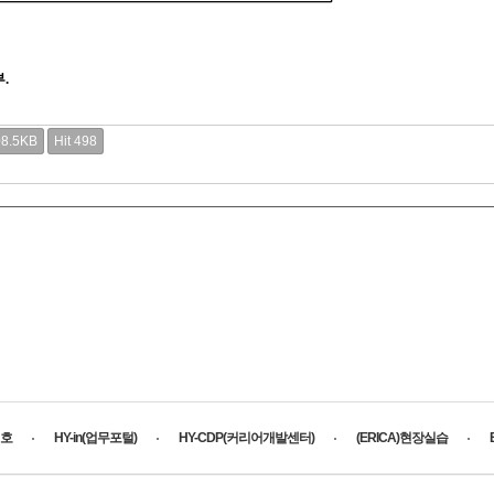
부.
08.5KB
Hit 498
호
HY-in(업무포털)
HY-CDP(커리어개발센터)
(ERICA)현장실습