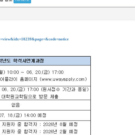
ype=view&idx=10239&page=&code=notice