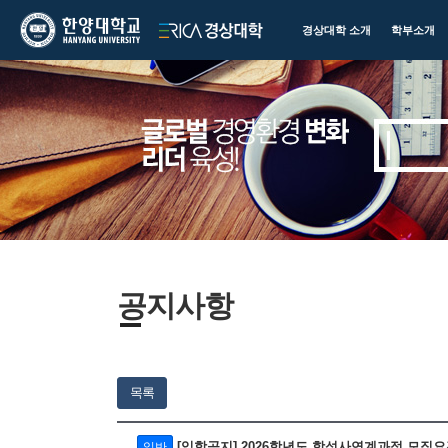
한양대학교
한양대학교
경상대학 소개
학부소개
ERICA
경상대학
공지사항
목록
[입학공지] 2026학년도 학석사연계과정 모집
일반