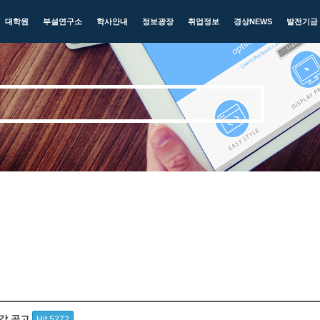
대학원
부설연구소
학사안내
정보광장
취업정보
경상NEWS
발전기금
요강 공고
Hit 5272