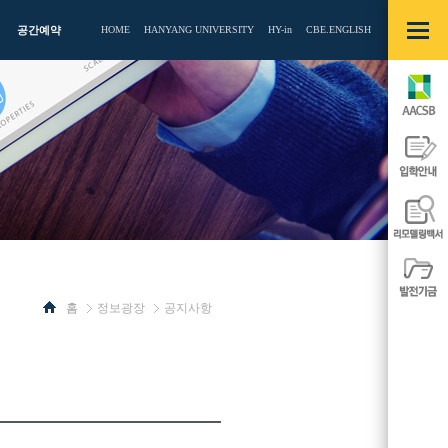
빠른메뉴
열기/
공간예약
HOME
HANYANG UNIVERSITY
HY-in
CBE.ENGLISH
닫기
AACSB
입학안내
리모델링백
발전기금
홈
정보광장
공지사항
사이드
사이드
메뉴
메뉴
열기/
열기/
닫기
닫기