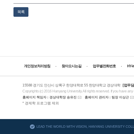
목록
개인정보처리방침
찾아오시는길
업무별전화번호
HY-
15588 경기도 안산시 상록구 한양대학로 55 한양대학교 경상대학
[업무담
Copyrights (c) 2016 Hanyang University. All rights reserved. If you have any
홈페이지 책임자 : 경상대학장 송유진
홈페이지 관리자 : 팀장 이상근
AACSB
* 경제학 프로그램 제외
바로가기
LEAD THE WORLD WITH VISION, HANYANG UNIVERSITY CO