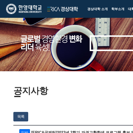
한양대학교
한양대학교
경상대학 소개
학부소개
대
ERICA
경상대학
공지사항
목록
[ERICA국제팀]2023년 2학기 파견교환학생 프로그램 홍보
일반