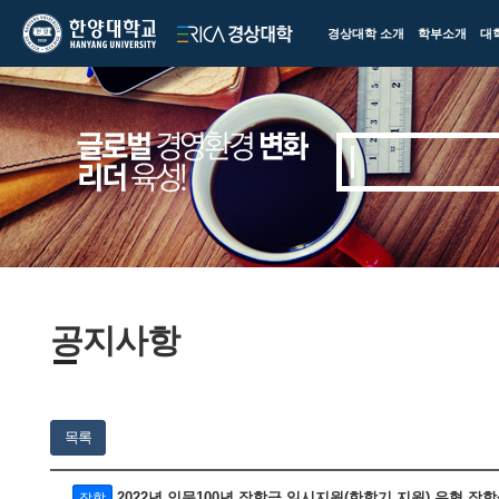
한양대학교
한양대학교
경상대학 소개
학부소개
대
ERICA
경상대학
공지사항
목록
2022년 인문100년 장학금 일시지원(한학기 지원) 유형 장학생 선
장학