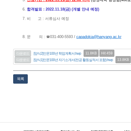
6.
합격발표 : 2022.11.18(금) (개별 안내 예정)
7. 비 고 : 서류심사 예정
8. 문 의 : ☎031-400-5593 /
capadokia@hanyang.ac.kr
11.8KB
Hit 459
다운로드
[양식2]인문100년 학업계획서.hwp
13.8KB
다운로드
[양식1]인문100년 자기소개서(전공 활동실적서 포함).hwp
목록