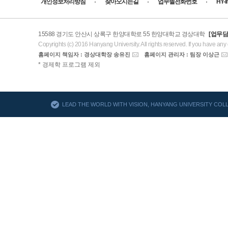
개인정보처리방침
찾아오시는길
업무별전화번호
HY-
15588 경기도 안산시 상록구 한양대학로 55 한양대학교 경상대학
[업무담
Copyrights (c) 2016 Hanyang University. All rights reserved. If you have any
홈페이지 책임자 : 경상대학장 송유진
홈페이지 관리자 : 팀장 이상근
AACSB
* 경제학 프로그램 제외
바로가기
LEAD THE WORLD WITH VISION, HANYANG UNIVERSITY CO