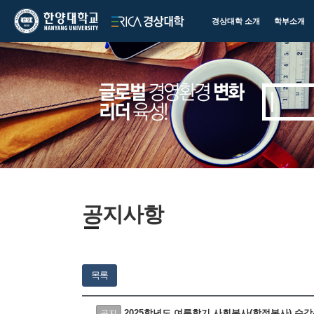
한양대학교
한양대학교
경상대학 소개
학부소개
ERICA
경상대학
공지사항
목록
2025학년도 여름학기 사회봉사(학점봉사) 수
공지