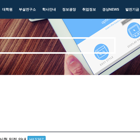
대학원
부설연구소
학사안내
정보광장
취업정보
경상NEWS
발전기금
강신청 일정 안내
Hit 5367