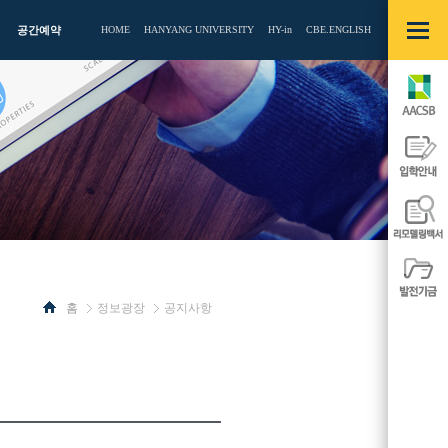
빠른메뉴
열기/
공간예약
HOME
HANYANG UNIVERSITY
HY-in
CBE.ENGLISH
닫기
AACSB
입학안내
리모델링백
발전기금
홈
정보광장
공지사항
사이드
사이드
메뉴
메뉴
열기/
열기/
닫기
닫기