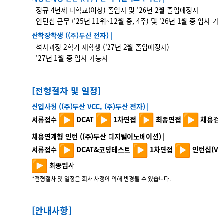
- 정규 4년제 대학교(이상) 졸업자 및 '26년 2월 졸업예정자
- 인턴십 근무 ('25년 11워~12월 중, 4주) 및 '26년 1월 중 입사
산학장학생 ((주)두산 전자)
|
- 석사과정 2학기 재학생 ('27년 2월 졸업예정자)
- '27년 1월 중 입사 가능자
[전형절차 및 일정]
신입사원 ((주)두산 VCC, (주)두산 전자)
|
서류접수
DCAT
1차면접
최종면접
채용
채용연계형 인턴 ((주)두산 디지털이노베이션)
|
서류접수
DCAT&코딩테스트
1차면접
인턴십(VC
최종입사
*전형절차 및 일정은 회사 사정에 의해 변경될 수 있습니다.
[안내사항]