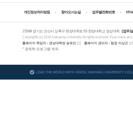
개인정보처리방침
찾아오시는길
업무별전화번호
HY-
15588 경기도 안산시 상록구 한양대학로 55 한양대학교 경상대학
[업무담
Copyrights (c) 2016 Hanyang University. All rights reserved. If you have any
홈페이지 책임자 : 경상대학장 송유진
홈페이지 관리자 : 팀장 이상근
AACSB
* 경제학 프로그램 제외
바로가기
LEAD THE WORLD WITH VISION, HANYANG UNIVERSITY CO