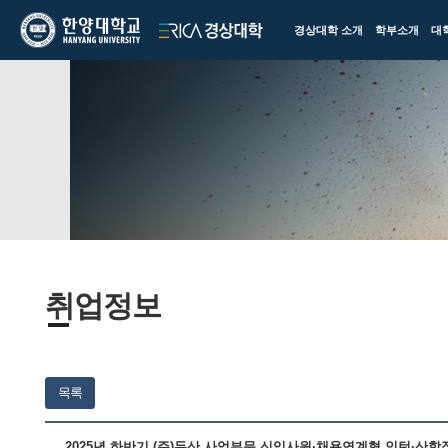
한양대학교
한양대학교
경상대학 소개
학부소개
대
ERICA
경상대학
취업정보
목록
2025년 하반기 (주)두산 사업부문 신입사원·채용연계형 인턴·산학장학생 